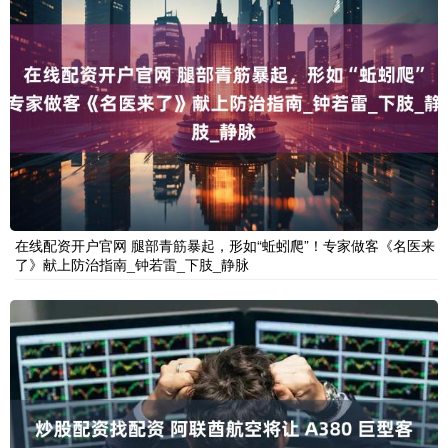
在线配资开户官网 腿部青筋暴起，形如“蚯蚓爬”！专家做客《名医来
了》献上防治指南_钟若雷_下肢_静脉