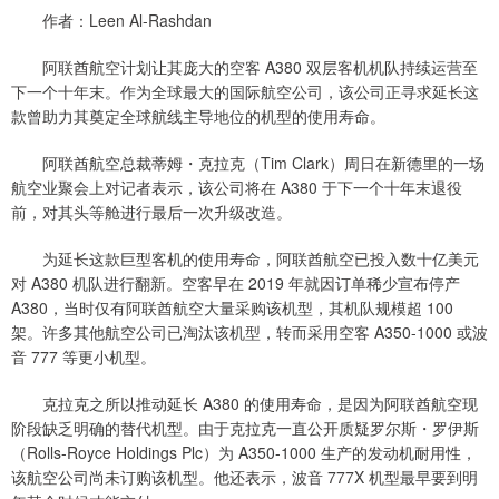
作者：Leen Al-Rashdan
阿联酋航空计划让其庞大的空客 A380 双层客机机队持续运营至
下一个十年末。作为全球最大的国际航空公司，该公司正寻求延长这
款曾助力其奠定全球航线主导地位的机型的使用寿命。
阿联酋航空总裁蒂姆・克拉克（Tim Clark）周日在新德里的一场
航空业聚会上对记者表示，该公司将在 A380 于下一个十年末退役
前，对其头等舱进行最后一次升级改造。
为延长这款巨型客机的使用寿命，阿联酋航空已投入数十亿美元
对 A380 机队进行翻新。空客早在 2019 年就因订单稀少宣布停产
A380，当时仅有阿联酋航空大量采购该机型，其机队规模超 100
架。许多其他航空公司已淘汰该机型，转而采用空客 A350-1000 或波
音 777 等更小机型。
克拉克之所以推动延长 A380 的使用寿命，是因为阿联酋航空现
阶段缺乏明确的替代机型。由于克拉克一直公开质疑罗尔斯・罗伊斯
（Rolls-Royce Holdings Plc）为 A350-1000 生产的发动机耐用性，
该航空公司尚未订购该机型。他还表示，波音 777X 机型最早要到明